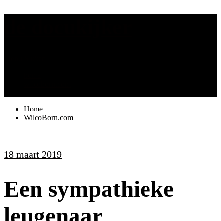
de docukijker
Menu
Sluiten
home
wilcoborn.com
Home
WilcoBorn.com
18 maart 2019
Een sympathieke
leugenaar